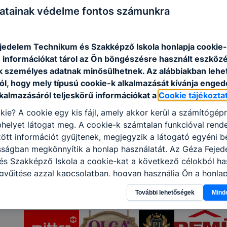
atainak védelme fontos számunkra
jedelem Technikum és Szakképző Iskola honlapja cookie-k
 információkat tárol az Ön böngészésre használt eszköz
k személyes adatnak minősülhetnek. Az alábbiakban leh
ól, hogy mely típusú cookie-k alkalmazását kívánja enged
lkalmazásáról teljeskörű információkat a
Cookie tájékozta
kie? A cookie egy kis fájl, amely akkor kerül a számítógép
helyet látogat meg. A cookie-k számtalan funkcióval rend
tt információt gyűjtenek, megjegyzik a látogató egyéni beá
sságban megkönnyítik a honlap használatát. Az Géza Fejed
s Szakképző Iskola a cookie-kat a következő célokból has
gyűjtése azzal kapcsolatban, hogyan használja Ön a honla
l, hogy a honlap melyik részeit látogatja, vagy használja l
További lehetőségek
Mind
atjuk, hogyan biztosítsunk Önnek még jobb felhasználói é
togatja oldalunkat, honlap fejlesztése. Hogyan ellenőrizhe
pcsolni a cookie-kat? Minden modern böngésző engedélyezi