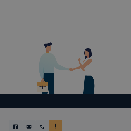
beállításán
automatikus
Felhívjuk f
folyamatai
megakadályo
lesznek kép
tervezettől