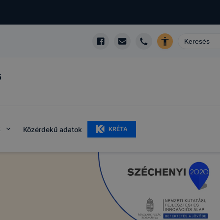
ő
k
Közérdekű adatok
KRÉTA