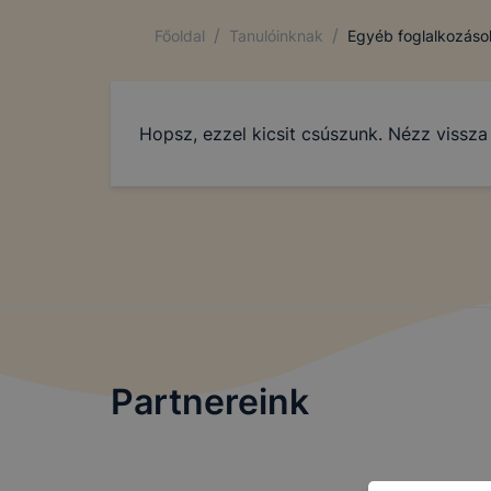
/
/
Főoldal
Tanulóinknak
Egyéb foglalkozáso
Hopsz, ezzel kicsit csúszunk. Nézz vissz
Partnereink