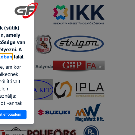
 (sütik)
én, amely
etősége van
élyezni. A
tóban
talál.
re, amikor
elkeznek.
llításait
elem
ználja:
pot -annak
eginkább,
et elfogadom
lményt, ha
ti és hogyan
 a cookie-k