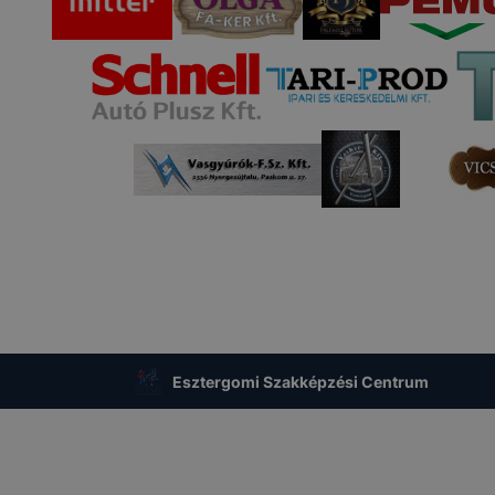
ak a változtatását. A legtöbb böngésző alapértelmezettkén
an elfogadja a cookie-kat, de ezek általában megváltozta
igyelmét, hogy mivel a cookie-k célja honlapunk használha
nak megkönnyítése vagy lehetővé tétele, a cookie-k alkal
zása vagy törlése által előfordulhat, hogy felhasználóink
esek honlapunk funkcióinak teljes körű használatára, vagy
 eltérően fog működni böngészőjében.
Esztergomi Szakképzési Centrum