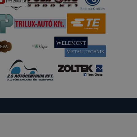
t
thatók.
tóságának és
mazásának
 nem
 a honlap a