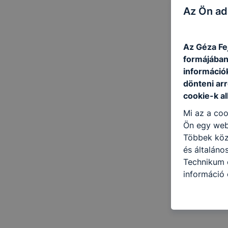
Az Ön ad
Az Géza Fe
formájában
információ
dönteni arr
cookie-k a
Mi az a coo
Ön egy web
Többek közö
és általáno
Technikum é
információ 
felméréséve
így megtudh
ismét meglá
tudja kika