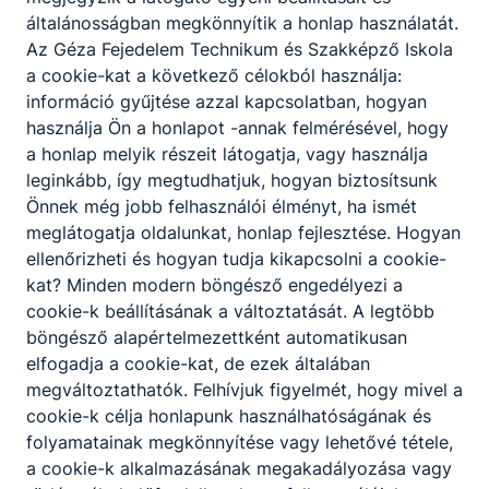
általánosságban megkönnyítik a honlap használatát.
Az Géza Fejedelem Technikum és Szakképző Iskola
a cookie-kat a következő célokból használja:
információ gyűjtése azzal kapcsolatban, hogyan
használja Ön a honlapot -annak felmérésével, hogy
a honlap melyik részeit látogatja, vagy használja
leginkább, így megtudhatjuk, hogyan biztosítsunk
Önnek még jobb felhasználói élményt, ha ismét
meglátogatja oldalunkat, honlap fejlesztése. Hogyan
ellenőrizheti és hogyan tudja kikapcsolni a cookie-
kat? Minden modern böngésző engedélyezi a
cookie-k beállításának a változtatását. A legtöbb
böngésző alapértelmezettként automatikusan
elfogadja a cookie-kat, de ezek általában
megváltoztathatók. Felhívjuk figyelmét, hogy mivel a
cookie-k célja honlapunk használhatóságának és
folyamatainak megkönnyítése vagy lehetővé tétele,
a cookie-k alkalmazásának megakadályozása vagy