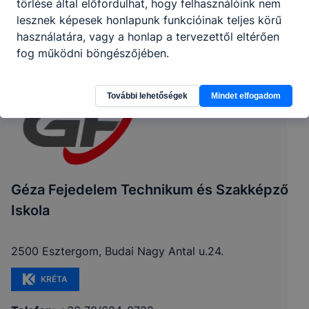
törlése által előfordulhat, hogy felhasználóink nem
lesznek képesek honlapunk funkcióinak teljes körű
használatára, vagy a honlap a tervezettől eltérően
fog működni böngészőjében.
További lehetőségek
Mindet elfogadom
Géza Fejedelem Technikum és Szakképző
Iskola
2500 Esztergom, Budai Nagy Antal u.24.
KRÉTA