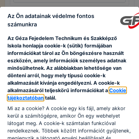
Az Ön adatainak védelme fontos
számunkra
Az Géza Fejedelem Technikum és Szakképző
Iskola honlapja cookie-k (sütik) formájában
Partnereink
információkat tárol az Ön böngészésre használt
eszközén, amely információk személyes adatnak
minősülhetnek. Az alábbiakban lehetősége van
dönteni arról, hogy mely típusú cookie-k
alkalmazását kívánja engedélyezni. A cookie-k
alkalmazásáról teljeskörű információkat a
Cookie
tájékoztatóban
talál.
Mi az a cookie? A cookie egy kis fájl, amely akkor
kerül a számítógépre, amikor Ön egy webhelyet
látogat meg. A cookie-k számtalan funkcióval
rendelkeznek. Többek között információt gyűjtenek,
megjegyzik a látogató egyéni beállításait és