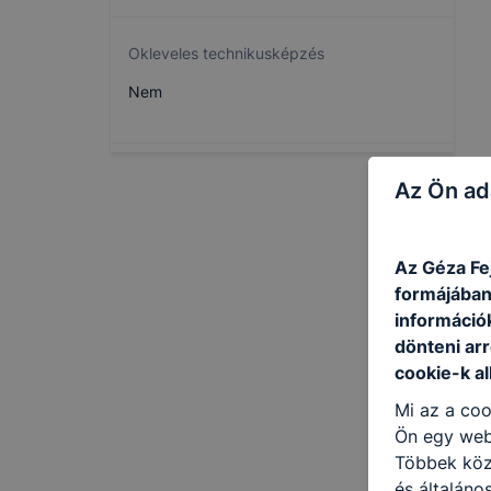
Okleveles technikusképzés
Nem
Az Ön ad
Az Géza Fe
formájában
információ
dönteni arr
cookie-k a
Mi az a coo
Ön egy web
Többek közö
és általáno