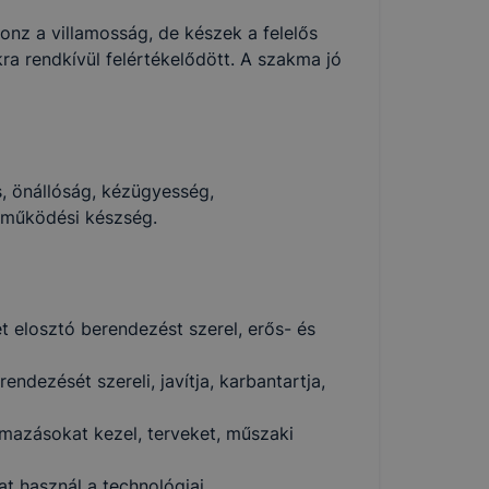
nz a villamosság, de készek a felelős
a rendkívül felértékelődött. A szakma jó
s, önállóság, kézügyesség,
működési készség.
et elosztó berendezést szerel, erős- és
ndezését szereli, javítja, karbantartja,
mazásokat kezel, terveket, műszaki
t használ a technológiai