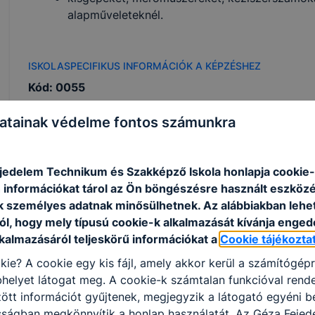
alapműveleteknél.
ISKOLASPECIFIKUS INFORMÁCIÓK A KÉPZÉSHEZ
Kód: 0055
A lehetséges szakképzettség kimenete(k):
Villanysze
atainak védelme fontos számunkra
Az első idegen nyelv a következő(k egyike): ango
A tanulmányi területre beszédfogyatékos, egyéb p
jedelem Technikum és Szakképző Iskola honlapja cookie-k
tanulási, figyelem- vagy magatartásszabályozási 
 információkat tárol az Ön böngészésre használt eszköz
Felvétel a tanulmányi eredmények alapján
k személyes adatnak minősülhetnek. Az alábbiakban leh
Egészségügyi alkalmassági követelményeknek va
ól, hogy mely típusú cookie-k alkalmazását kívánja enged
lkalmazásáról teljeskörű információkat a
Cookie tájékozta
kie? A cookie egy kis fájl, amely akkor kerül a számítógép
Megosztás
helyet látogat meg. A cookie-k számtalan funkcióval rend
tt információt gyűjtenek, megjegyzik a látogató egyéni beá
sságban megkönnyítik a honlap használatát. Az Géza Fejed