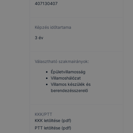
407130407
Képzés időtartama
3 év
Választható szakmairányok:
Épületvillamosság
Villamoshálózat
Villamos készülék és
berendezésszerelő
KKK/PTT
KKK letöltése (pdf)
PTT letöltése (pdf)