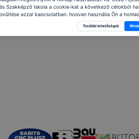
s Szakképző Iskola a cookie-kat a következő célokból has
gyűjtése azzal kapcsolatban, hogyan használja Ön a honla
l, hogy a honlap melyik részeit látogatja, vagy használja l
További lehetőségek
Mind
atjuk, hogyan biztosítsunk Önnek még jobb felhasználói é
togatja oldalunkat, honlap fejlesztése. Hogyan ellenőrizhe
pcsolni a cookie-kat? Minden modern böngésző engedélyezi
ak a változtatását. A legtöbb böngésző alapértelmezettkén
an elfogadja a cookie-kat, de ezek általában megváltozta
igyelmét, hogy mivel a cookie-k célja honlapunk használha
nak megkönnyítése vagy lehetővé tétele, a cookie-k alkal
zása vagy törlése által előfordulhat, hogy felhasználóink
esek honlapunk funkcióinak teljes körű használatára, vagy
 eltérően fog működni böngészőjében.