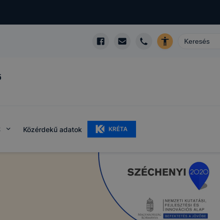
ő
k
Közérdekű adatok
KRÉTA