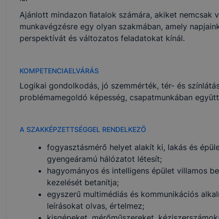
Ajánlott mindazon ﬁatalok számára, akiket nemcsak vo
munkavégzésre egy olyan szakmában, amely napjainkr
perspektívát és változatos feladatokat kínál.
KOMPETENCIAELVÁRÁS
Logikai gondolkodás, jó szemmérték, tér- és színlátá
problémamegoldó képesség, csapatmunkában együtt
A SZAKKÉPZETTSÉGGEL RENDELKEZŐ
fogyasztásmérő helyet alakít ki, lakás és épül
gyengeáramú hálózatot létesít;
hagyományos és intelligens épület villamos bere
kezelését betanítja;
egyszerű multimédiás és kommunikációs alkal
leírásokat olvas, értelmez;
kisgépeket, mérőműszereket, kéziszerszámoka