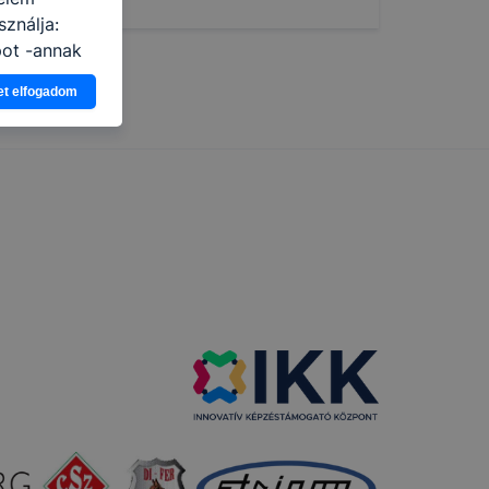
ználja:
pot -annak
eginkább,
et elfogadom
lményt, ha
ti és hogyan
 a cookie-k
t
thatók.
tóságának és
mazásának
 nem
 a honlap a