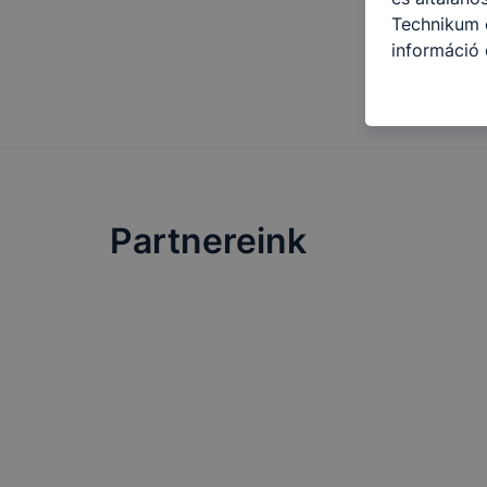
Technikum é
információ 
felméréséve
így megtudh
ismét meglá
tudja kika
beállításán
automatikus
Partnereink
Felhívjuk f
folyamatai
megakadályo
lesznek kép
tervezettől