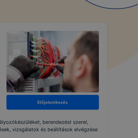
Előjelentkezés
ályozókészüléket, berendezést szerel,
ések, vizsgálatok és beállítások elvégzése