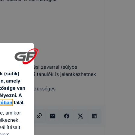
relő
l, német
szichés fejlődési zavarral (súlyos
 (sütik)
zavarral) küzdő tanulók is jelentkezhetnek
én, amely
etősége van
ló megfelelés szükséges
élyezni. A
tóban
talál.
re, amikor
elkeznek.
llításait
elem