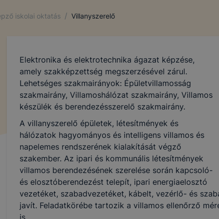
/
pző iskolai oktatás
Villanyszerelő
Elektronika és elektrotechnika ágazat képzése,
amely szakképzettség megszerzésével zárul.
Lehetséges szakmairányok: Épületvillamosság
szakmairány, Villamoshálózat szakmairány, Villamos
készülék és berendezésszerelő szakmairány.
A villanyszerelő épületek, létesítmények és
hálózatok hagyományos és intelligens villamos és
napelemes rendszerének kialakítását végző
szakember. Az ipari és kommunális létesítmények
villamos berendezésének szerelése során kapcsoló-
és elosztóberendezést telepít, ipari energiaelosztó
vezetéket, szabadvezetéket, kábelt, vezérlő- és szab
javít. Feladatkörébe tartozik a villamos ellenőrző mér
is.