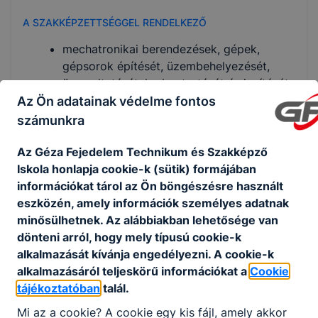
A SZAKKÉPZETTSÉGGEL RENDELKEZŐ
mechatronikai berendezések, gépek,
gépsorok építését, üzembehelyezését,
üzemeltetését, karbantartását és javítását
végzi;
Az Ön adatainak védelme fontos
munkája során a műszaki dokumentáció, a
számunkra
gépészeti összeállítási rajzok, a villamos,
pneumatikus és hidraulikus kapcsolási
Az Géza Fejedelem Technikum és Szakképző
rajzok alapján a berendezések elektromos
Iskola honlapja cookie-k (sütik) formájában
és gépészeti részeit építi össze;
információkat tárol az Ön böngészésre használt
a zavartalan üzemvitelhez szükséges
eszközén, amely információk személyes adatnak
beállításokat elvégzi;
minősülhetnek. Az alábbiakban lehetősége van
feltölti a vezérlőprogramokat, azokat
dönteni arról, hogy mely típusú cookie-k
szükség szerint beállítja;
alkalmazását kívánja engedélyezni. A cookie-k
üzemzavar esetén a rendelkezésre álló
alkalmazásáról teljeskörű információkat a
Cookie
dokumentáció alapján, műszeres
tájékoztatóban
talál.
vizsgálatok segítségével hibabehatárolást
Mi az a cookie? A cookie egy kis fájl, amely akkor