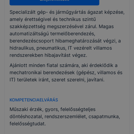
Specializált gép- és járműgyártás ágazat képzése,
KKK/PTT
amely érettségivel és technikus szintű
KKK letöltése (pdf)
szakképzettség megszerzésével zárul. Magas
PTT letöltése (pdf)
automatizáltságú termelőberendezés,
berendezéscsoport hibameghatározását végzi, a
hidraulikus, pneumatikus, IT vezérelt villamos
Okleveles technikusképzés
rendszerekben hibajavítást végez.
Nem
Ajánlott minden fiatal számára, aki érdeklődik a
mechatronikai berendezések (gépész, villamos és
IT) területek iránt, szeret szerelni, javítani.
KOMPETENCIAELVÁRÁS
Műszaki érzék, gyors, felelősségteljes
döntéshozatal, rendszerszemlélet, csapatmunka,
felelősségtudat.