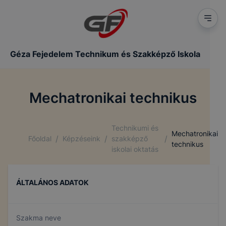
Géza Fejedelem Technikum és Szakképző Iskola
Mechatronikai technikus
Technikumi és
Mechatronikai
/
/
/
Főoldal
Képzéseink
szakképző
technikus
iskolai oktatás
ÁLTALÁNOS ADATOK
Szakma neve