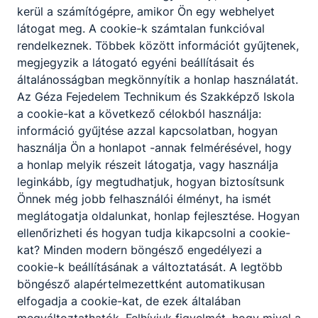
végez;
kerül a számítógépre, amikor Ön egy webhelyet
a szükséges alkatrészek,
látogat meg. A cookie-k számtalan funkcióval
alkatrészcsoportok, javításával, cseréjével,
rendelkeznek. Többek között információt gyűjtenek,
beállításával elhárítja az üzemzavarokat.
megjegyzik a látogató egyéni beállításait és
általánosságban megkönnyítik a honlap használatát.
Az Géza Fejedelem Technikum és Szakképző Iskola
ISKOLASPECIFIKUS INFORMÁCIÓK A KÉPZÉSHEZ
a cookie-kat a következő célokból használja:
Kód: 0051
információ gyűjtése azzal kapcsolatban, hogyan
használja Ön a honlapot -annak felmérésével, hogy
A lehetséges szakképzettség kimenete(k):
a honlap melyik részeit látogatja, vagy használja
Mechatronikai technikus
leginkább, így megtudhatjuk, hogyan biztosítsunk
Az első idegen nyelv a következő(k egyike):
Önnek még jobb felhasználói élményt, ha ismét
angol, német
meglátogatja oldalunkat, honlap fejlesztése. Hogyan
A tanulmányi területre beszédfogyatékos,
ellenőrizheti és hogyan tudja kikapcsolni a cookie-
autizmus spektrum zavarral küzdő, egyéb
kat? Minden modern böngésző engedélyezi a
pszichés fejlődési zavarral (súlyos tanulási,
cookie-k beállításának a változtatását. A legtöbb
figyelem- vagy magatartásszabályozási
böngésző alapértelmezettként automatikusan
zavarral) küzdő tanulók is jelentkezhetnek
elfogadja a cookie-kat, de ezek általában
Felvétel a tanulmányi eredmények alapján