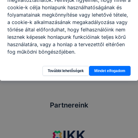
megváltoztathatók. Felhívjuk figyelmét, hogy mivel a
Egészségügyi alkalmassági követelményeknek
cookie-k célja honlapunk használhatóságának és
való megfelelés szükséges
folyamatainak megkönnyítése vagy lehetővé tétele,
a cookie-k alkalmazásának megakadályozása vagy
törlése által előfordulhat, hogy felhasználóink nem
lesznek képesek honlapunk funkcióinak teljes körű
Megosztás
használatára, vagy a honlap a tervezettől eltérően
fog működni böngészőjében.
További lehetőségek
Mindet elfogadom
Partnereink