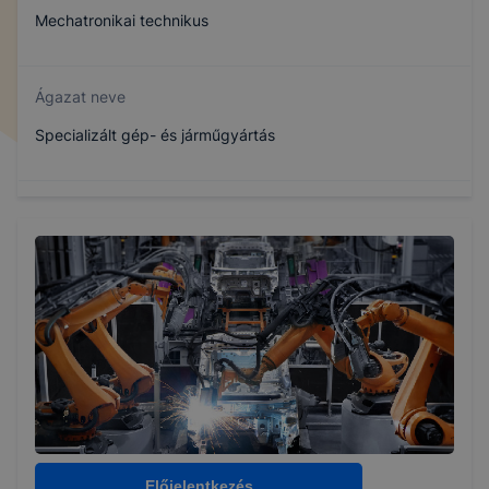
Mechatronikai technikus
Ágazat neve
Specializált gép- és járműgyártás
Szakmajegyzék száma
507141912
Képzés időtartama
5 év
Választható szakmairányok:
Nem válaszható
Előjelentkezés