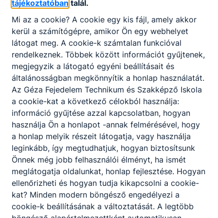
alkatrészeket gyárt, alakít, javít;
tájékoztatóban
talál.
alkatrészeket gyárt esztergálással,
Mi az a cookie? A cookie egy kis fájl, amely akkor
köszörüléssel, marással;
kerül a számítógépre, amikor Ön egy webhelyet
egyszerű geometriájú alkatrészeket készít
látogat meg. A cookie-k számtalan funkcióval
CNC vezérlésű megmunkáló gépeken;
rendelkeznek. Többek között információt gyűjtenek,
forgácsoló szerszámokat készít, élez;
megjegyzik a látogató egyéni beállításait és
a legyártott munkadarab minőségét és
általánosságban megkönnyítik a honlap használatát.
megfelelősségét ellenőrzi.
Az Géza Fejedelem Technikum és Szakképző Iskola
a cookie-kat a következő célokból használja:
információ gyűjtése azzal kapcsolatban, hogyan
ISKOLASPECIFIKUS INFORMÁCIÓK A KÉPZÉSHEZ
használja Ön a honlapot -annak felmérésével, hogy
Kód: 0060
a honlap melyik részeit látogatja, vagy használja
leginkább, így megtudhatjuk, hogyan biztosítsunk
A lehetséges szakképzettség kimenete(k):
Gépi
Önnek még jobb felhasználói élményt, ha ismét
és CNC forgácsoló
meglátogatja oldalunkat, honlap fejlesztése. Hogyan
Az első idegen nyelv a következő(k egyike):
ellenőrizheti és hogyan tudja kikapcsolni a cookie-
angol, német
kat? Minden modern böngésző engedélyezi a
A tanulmányi területre beszédfogyatékos,
cookie-k beállításának a változtatását. A legtöbb
autizmus spektrum zavarral küzdő, egyéb