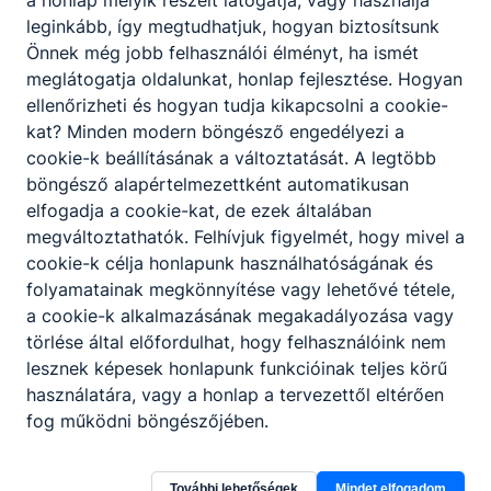
a honlap melyik részeit látogatja, vagy használja
hajformázáshoz;
leginkább, így megtudhatjuk, hogyan biztosítsunk
képes a fodrászszalon működésének
Önnek még jobb felhasználói élményt, ha ismét
megtervezésére és a mindenkori hatályos
meglátogatja oldalunkat, honlap fejlesztése. Hogyan
jogszabályok szerinti működtetésére.
ellenőrizheti és hogyan tudja kikapcsolni a cookie-
kat? Minden modern böngésző engedélyezi a
cookie-k beállításának a változtatását. A legtöbb
ISKOLASPECIFIKUS INFORMÁCIÓK A KÉPZÉSHEZ
böngésző alapértelmezettként automatikusan
Kód: 0054
elfogadja a cookie-kat, de ezek általában
megváltoztathatók. Felhívjuk figyelmét, hogy mivel a
A lehetséges szakképzettség kimenete(k):
cookie-k célja honlapunk használhatóságának és
Fodrász
folyamatainak megkönnyítése vagy lehetővé tétele,
Az első idegen nyelv a következő(k egyike):
a cookie-k alkalmazásának megakadályozása vagy
angol, német
törlése által előfordulhat, hogy felhasználóink nem
A tanulmányi területre egyéb pszichés
lesznek képesek honlapunk funkcióinak teljes körű
fejlődési zavarral (súlyos tanulási, figyelem-
használatára, vagy a honlap a tervezettől eltérően
vagy magatartásszabályozási zavarral) küzdő
fog működni böngészőjében.
tanulók is jelentkezhetnek
Felvétel a tanulmányi eredmények alapján
További lehetőségek
Mindet elfogadom