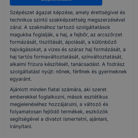
Szépészet ágazat képzése, amely érettségivel és
KKK/PTT
technikus szintű szakképzettség megszerzésével
KKK letöltése (pdf)
zárul. A szakmához tartozó szolgáltatások
PTT letöltése (pdf)
magukba foglalják, a haj, a fejbőr, az arcszőrzet
formázását, tisztítását, ápolását, a különböző
hajvágásokat, a vizes és száraz haj formázását, a
Okleveles technikusképzés
haj tartós formaváltoztatását, színváltoztatását,
Nem
alkalmi frizura készítését, tanácsadást. A fodrász
szolgáltatást nyújt: nőnek, férﬁnek és gyermeknek
egyaránt.
Ajánlott minden fiatal számára, aki szeret
emberekkel foglalkozni, mások esztétikus
megjelenéséhez hozzájárulni, a változó és
folyamatosan fejlődő termékek, eszközök
segítségével a divatot ismertetni, ajánlani,
irányítani.