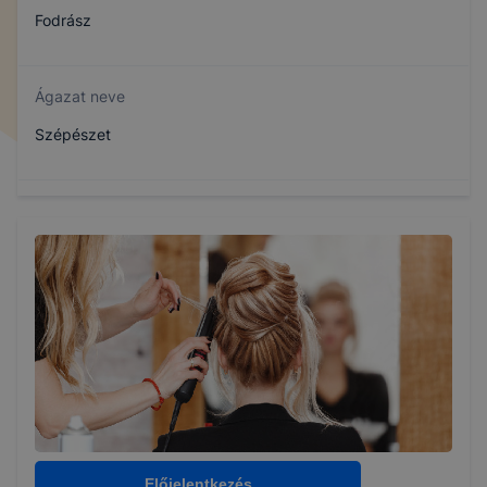
Fodrász
Ágazat neve
Szépészet
Szakmajegyzék száma
510122101
Képzés időtartama
5 év
Választható szakmairányok:
Nem válaszható
Előjelentkezés