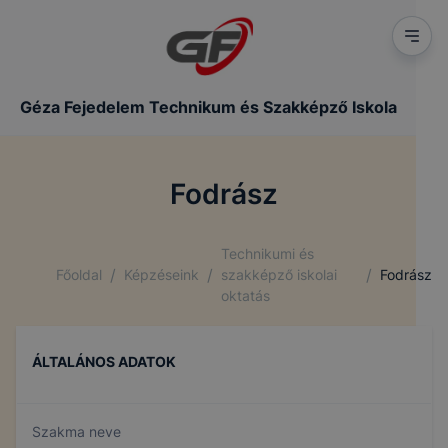
Géza Fejedelem Technikum és Szakképző Iskola
Fodrász
Technikumi és
/
/
/
Főoldal
Képzéseink
szakképző iskolai
Fodrász
oktatás
ÁLTALÁNOS ADATOK
Szakma neve