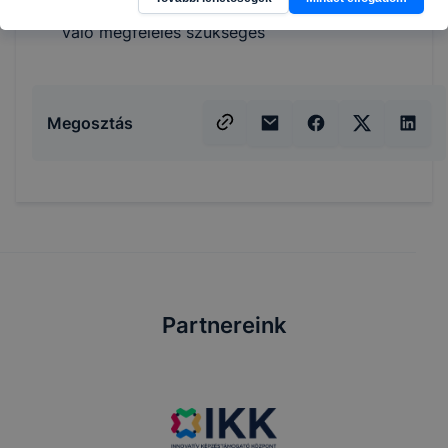
Egészségügyi alkalmassági követelményeknek
való megfelelés szükséges
Megosztás
Partnereink