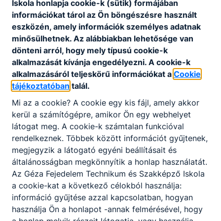
megtervezi a haj színváltoztatásait,
Iskola honlapja cookie-k (sütik) formájában
alkalmazza a megfelelő termékeket,
információkat tárol az Ön böngészésre használt
technológiákat, szükség szerint;
eszközén, amely információk személyes adatnak
megtervezi a haj tartós
minősülhetnek. Az alábbiakban lehetősége van
formaváltoztatásait, alkalmazza a
dönteni arról, hogy mely típusú cookie-k
megfelelő termékeket, technológiákat,
alkalmazását kívánja engedélyezni. A cookie-k
szükség szerint;
alkalmazásáról teljeskörű információkat a
Cookie
elvégzi az alap és divathajvágási formákat,
tájékoztatóban
talál.
alkalmazza a szükséges technológiákat,
Mi az a cookie? A cookie egy kis fájl, amely akkor
technikákat, hajszárítást a szükséges
kerül a számítógépre, amikor Ön egy webhelyet
eszközökkel, divatkövetéssel,
látogat meg. A cookie-k számtalan funkcióval
termékfelhasználással;
rendelkeznek. Többek között információt gyűjtenek,
megtervezi és elvégzi a különböző
megjegyzik a látogató egyéni beállításait és
hajhosszabbítási technológiákat,
általánosságban megkönnyítik a honlap használatát.
technikákat és alkalmi hajviseletet készít
Az Géza Fejedelem Technikum és Szakképző Iskola
fizikai formaváltoztató eszközök
a cookie-kat a következő célokból használja:
segítségével, díszítés alkalmazásával;
információ gyűjtése azzal kapcsolatban, hogyan
minden szolgáltatást követően tanácsot
használja Ön a honlapot -annak felmérésével, hogy
ad a vendégének otthoni hajápoláshoz és