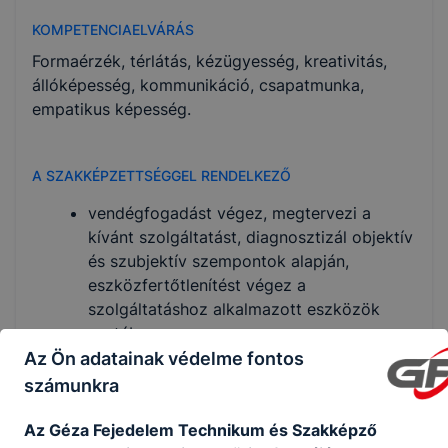
KOMPETENCIAELVÁRÁS
Formaérzék, térlátás, kézügyesség, kreativitás,
állóképesség, kommunikáció, csapatmunka,
empatikus képesség.
A SZAKKÉPZETTSÉGGEL RENDELKEZŐ
vendégfogadást végez, megtervezi a
kívánt szolgáltatást, diagnosztizál objektív
és szubjektív szempontok alapján,
eszközfertőtlenítést végez a
szolgáltatáshoz alkalmazott eszközök
esetében;
tudatosan alkalmazza a férﬁ arc
Az Ön adatainak védelme fontos
borotválását, szakáll-bajusz formázását,
számunkra
hajvágási, hajszárítási technológiákat,
divatkövetéssel, termékfelhasználással;
Az Géza Fejedelem Technikum és Szakképző