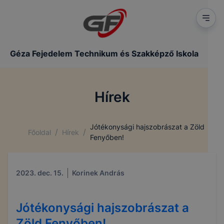
Géza Fejedelem Technikum és Szakképző Iskola
Hírek
Jótékonysági hajszobrászat a Zöld
/
/
Főoldal
Hírek
Fenyőben!
2023. dec. 15.
Korinek András
Jótékonysági hajszobrászat a
Zöld Fenyőben!