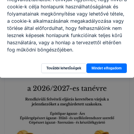
cookie-k célja honlapunk használhatóságának és
folyamatainak megkönnyítése vagy lehetővé tétele,
Támogatást nyertünk az ERASMUS +
a cookie-k alkalmazásának megakadályozása vagy
Programban!
törlése által előfordulhat, hogy felhasználóink nem
lesznek képesek honlapunk funkcióinak teljes körű
Legfrissebb nyertes pályázatunk: „Európai
használatára, vagy a honlap a tervezettől eltérően
Tapasztalatokkal a Jövő Szakembereiért” - „By Europen
fog működni böngészőjében.
Experiences, For the Future Professionals” Projekt
Futamideje: 2026.09.01 – 2027.08.31. Projektkód: 2026-
1- HU01- KA122 VET000424788. Projekt támogatása: 76
További lehetőségek
Mindet elfogadom
466 Eur.
2026. júl. 28.
Vezetőség