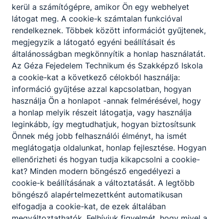
kerül a számítógépre, amikor Ön egy webhelyet
látogat meg. A cookie-k számtalan funkcióval
E-jogsi információ
rendelkeznek. Többek között információt gyűjtenek,
megjegyzik a látogató egyéni beállításait és
Tisztelt Szülők! Kedves Tanulók! Az E-jogsival
általánosságban megkönnyítik a honlap használatát.
kapcsolatban 2026. szeptember hónaptól kezdődően
Az Géza Fejedelem Technikum és Szakképző Iskola
tudunk információval szolgálni. Köszönjük türelmüket és
a cookie-kat a következő célokból használja:
megértésüket! Titkárság
információ gyűjtése azzal kapcsolatban, hogyan
használja Ön a honlapot -annak felmérésével, hogy
2026. aug. 4.
Titkárság
a honlap melyik részeit látogatja, vagy használja
leginkább, így megtudhatjuk, hogyan biztosítsunk
Önnek még jobb felhasználói élményt, ha ismét
meglátogatja oldalunkat, honlap fejlesztése. Hogyan
ellenőrizheti és hogyan tudja kikapcsolni a cookie-
kat? Minden modern böngésző engedélyezi a
cookie-k beállításának a változtatását. A legtöbb
böngésző alapértelmezettként automatikusan
elfogadja a cookie-kat, de ezek általában
megváltoztathatók. Felhívjuk figyelmét, hogy mivel a