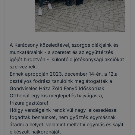
A Karácsony közeledtével, szorgos diákjaink és
munkatársaink - a szeretet és az együttérzés
igéjét hirdetvén - ,különféle jótékonysági akciókat
szerveznek.
Ennek apropóján 2023. december 14-én, a 12.a
osztályos fodrász tanulóink meglátogatták a
Gondviselés Háza Zöld Fenyő Időskorúak
Otthonát egy kis meglepetés hajvágásra,
frizuraigazításra!
Hölgy vendégeink rendkívül nagy lelkesedéssel
fogadtak bennünket, nem győzték egymásnak
átadni a helyet, valamint méltatni egymás és saját
elkészült hajkoronáját.