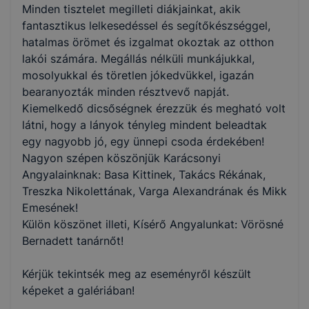
Minden tisztelet megilleti diákjainkat, akik
fantasztikus lelkesedéssel és segítőkészséggel,
hatalmas örömet és izgalmat okoztak az otthon
lakói számára. Megállás nélküli munkájukkal,
mosolyukkal és töretlen jókedvükkel, igazán
bearanyozták minden résztvevő napját.
Kiemelkedő dicsőségnek érezzük és megható volt
látni, hogy a lányok tényleg mindent beleadtak
egy nagyobb jó, egy ünnepi csoda érdekében!
Nagyon szépen köszönjük Karácsonyi
Angyalainknak: Basa Kittinek, Takács Rékának,
Treszka Nikolettának, Varga Alexandrának és Mikk
Emesének!
Külön köszönet illeti, Kísérő Angyalunkat: Vörösné
Bernadett tanárnőt!
Kérjük tekintsék meg az eseményről készült
képeket a galériában!