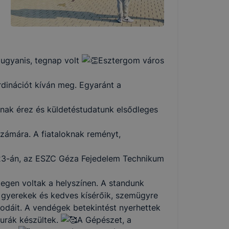
 ugyanis, tegnap volt
Esztergom város
rdinációt kíván meg. Egyaránt a
áénak érez és küldetéstudatunk elsődleges
zámára. A fiataloknak reményt,
 23-án, az ESZC Géza Fejedelem Technikum
egen voltak a helyszínen. A standunk
 gyerekek és kedves kísérőik, szemügyre
sodáit. A vendégek betekintést nyerhettek
zurák készültek.
A Gépészet, a