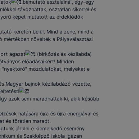
zatok
bemutató asztalainál, egy-egy
ékkel távozhattak, osztatlan sikerrel és
nyörű képet mutatott az érdeklődők
ató keretén belül. Mind a zene, mind a
zó mértékben növelték a Pályaválasztási
port ágazat
(birkózás és kézilabda)
látványos előadásaikért! Minden
a "nyaktörő" mozdulatokat, melyeket e
 és Magyar bajnok kézilabdázó vezette,
ltetést!
így azok sem maradhattak ki, akik később
lzések hatására újra és újra energiával és
at és töretlen maradt.
udtunk járulni e kiemelkedő esemény
hnikum és Szakképző Iskola igazán