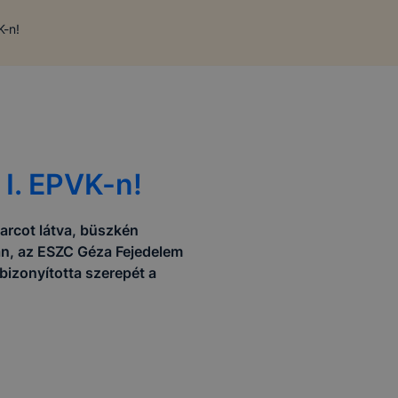
K-n!
 I. EPVK-n!
arcot látva, büszkén
án, az ESZC Géza Fejedelem
izonyította szerepét a