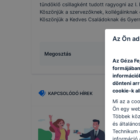
tündöklő csillagként tudott ragyogni az I.
Köszönjük a szervezőknek, kollégáinknak 
Köszönjük a Kedves Családoknak és Gyerme
Az Ön ad
Megosztás
Az Géza Fe
formájában
információ
dönteni arr
cookie-k a
KAPCSOLÓDÓ HÍREK
Mi az a coo
Ön egy web
Többek közö
és általáno
Technikum é
információ 