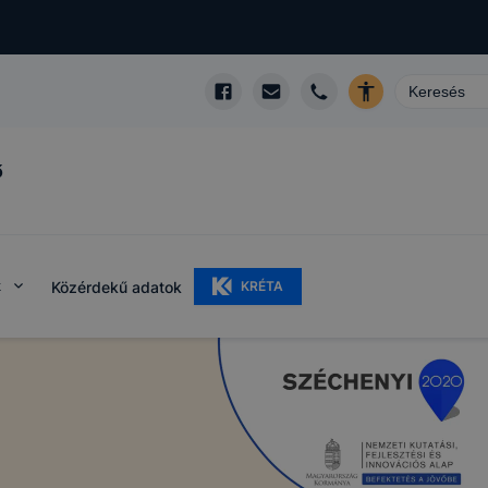
ő
k
Közérdekű adatok
KRÉTA