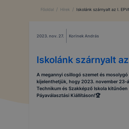
/
/
Főoldal
Hírek
Iskolánk szárnyalt az I. EPV
2023. nov. 27.
Korinek András
Iskolánk szárnyalt az
A megannyi csillogó szemet és mosolygó 
kijelenthetjük, hogy 2023. november 23-
Technikum és Szakképző Iskola kitűnően b
Páyaválasztási Kiállításon!🏆