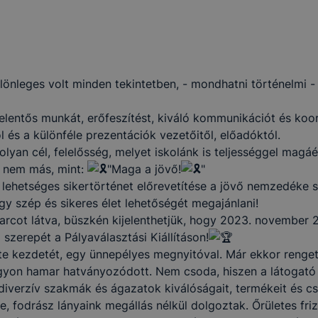
ülönleges volt minden tekintetben, - mondhatni történelmi -
 jelentős munkát, erőfeszítést, kiváló kommunikációt és koo
ól és a különféle prezentációk vezetőitől, előadóktól.
olyan cél, felelősség, melyet iskolánk is teljességgel mag
g nem más, mint:
"Maga a jövő!
"
ehetséges sikertörténet előrevetítése a jövő nemzedéke s
gy szép és sikeres élet lehetőségét megajánlani!
arcot látva, büszkén kijelenthetjük, hogy 2023. november
szerepét a Pályaválasztási Kiállításon!
te kezdetét, egy ünnepélyes megnyitóval. Már ekkor renget
nagyon hamar hatványozódott. Nem csoda, hiszen a látogató
diverzív szakmák és ágazatok kiválóságait, termékeit és c
e, fodrász lányaink megállás nélkül dolgoztak. Őrületes fri