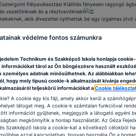
 Esztergomi Pályaválasztási Kiállítás fényesen ragyogó égbo
és vezetőinknek és a résztvevőknek!
keknek, akik élvezettel nyithattak be egy izgalmas jövő a
atainak védelme fontos számunkra
jedelem Technikum és Szakképző Iskola honlapja cookie-k
 információkat tárol az Ön böngészésre használt eszköz
k személyes adatnak minősülhetnek. Az alábbiakban leh
ól, hogy mely típusú cookie-k alkalmazását kívánja enged
lkalmazásáról teljeskörű információkat a
Cookie tájékozta
kie? A cookie egy kis fájl, amely akkor kerül a számítógép
helyet látogat meg. A cookie-k számtalan funkcióval rend
tt információt gyűjtenek, megjegyzik a látogató egyéni beá
sságban megkönnyítik a honlap használatát. Az Géza Fejed
s Szakképző Iskola a cookie-kat a következő célokból has
gyűjtése azzal kapcsolatban, hogyan használja Ön a honla