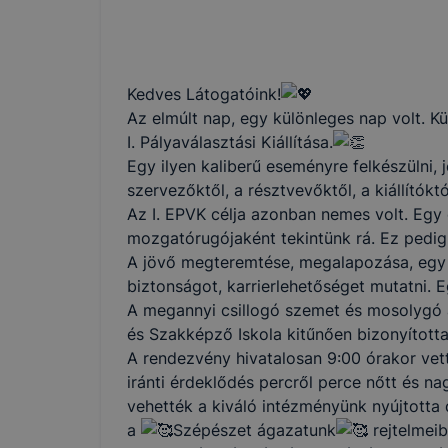
Kedves Látogatóink!
Az elmúlt nap, egy különleges nap volt. K
I. Pályaválasztási Kiállítása.
Egy ilyen kaliberű eseményre felkészülni,
szervezőktől, a résztvevőktől, a kiállítókt
Az I. EPVK célja azonban nemes volt. Egy 
mozgatórugójaként tekintünk rá. Ez pedi
A jövő megteremtése, megalapozása, egy l
biztonságot, karrierlehetőséget mutatni. E
A megannyi csillogó szemet és mosolygó 
és Szakképző Iskola kitűnően bizonyította 
A rendezvény hivatalosan 9:00 órakor vet
iránti érdeklődés percről perce nőtt és 
vehették a kiváló intézményünk nyújtotta 
a
Szépészet ágazatunk
rejtelmeib