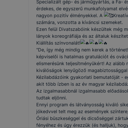
Specializált gép- és járműgyártás, a Fa- é
érdekes, de egyszerű munkafolyamat elvégz
nagyon pozitív élményekkel. A
Kreatí
számára, vonzotta a kíváncsi szemeket.
Ezen felül Divatszabóink készültek még m
lányok koreográfiája és az általuk készít
Kiállítás színvonalát!
"De, így még mindig nem kerek a történet
képviselői is hatalmas gratulációt és ová
elismerésünk teljesítményükért! Az alább
kiválóságok lenyűgöző magabiztossággal é
Kézilabdázóink gyakorlati bemutatóját - e
akit több ízben is az év magyar kézilabd
Az izgalmasabbnál izgalmasabb előadások
tudtak eljönni.
Ennyi program és látványosság kiváló siker
jókedvvel telt meg az események színtere, 
Óriási büszkeséggel és dicsőséggel zártu
fényéhez és úgy érezzük (és halljuk), h