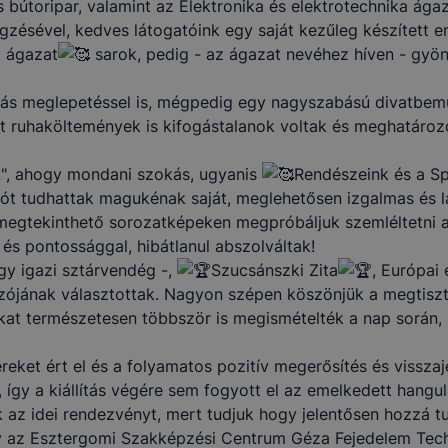
s bútoripar, valamint az Elektronika és elektrotechnika ága
ésével, kedves látogatóink egy saját kezűleg készített eml
v ágazat
sarok, pedig - az ágazat nevéhez híven - gyö
ás meglepetéssel is, mégpedig egy nagyszabású divatbemut
ett ruhaköltemények is kifogástalanok voltak és meghatáro
!", ahogy mondani szokás, ugyanis
Rendészeink és a S
ciót tudhattak magukénak saját, meglehetősen izgalmas és 
 megtekinthető sorozatképeken megpróbáljuk szemléltetni 
s pontossággal, hibátlanul abszolváltak!
gy igazi sztárvendég -,
Szucsánszki Zita
, Európai
ázójának választottak. Nagyon szépen köszönjük a megtiszte
at természetesen többször is megismételték a nap során, 
eket ért el és a folyamatos pozitív megerősítés és visszaje
így a kiállítás végére sem fogyott el az emelkedett hangul
k az idei rendezvényt, mert tudjuk hogy jelentősen hozzá t
ogy az Esztergomi Szakképzési Centrum Géza Fejedelem Tec