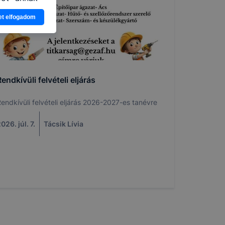
eginkább,
et elfogadom
lményt, ha
ti és hogyan
 a cookie-k
t
thatók.
endkívüli felvételi eljárás
tóságának és
mazásának
endkívüli felvételi eljárás 2026-2027-es tanévre
 nem
 a honlap a
026. júl. 7.
Tácsik Lívia