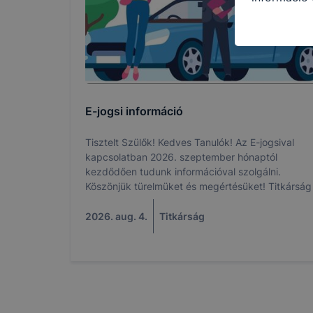
felméréséve
így megtudh
ismét meglá
tudja kika
beállításán
automatikus
E-jogsi információ
Felhívjuk f
folyamatai
Tisztelt Szülők! Kedves Tanulók! Az E-jogsival
megakadályo
kapcsolatban 2026. szeptember hónaptól
lesznek kép
kezdődően tudunk információval szolgálni.
tervezettől
Köszönjük türelmüket és megértésüket! Titkárság
2026. aug. 4.
Titkárság