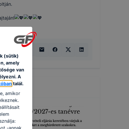
ltján.
jtaján!
 (sütik)
én, amely
etősége van
élyezni. A
tóban
talál.
re, amikor
elkeznek.
llításait
elem
ználja:
pot -annak