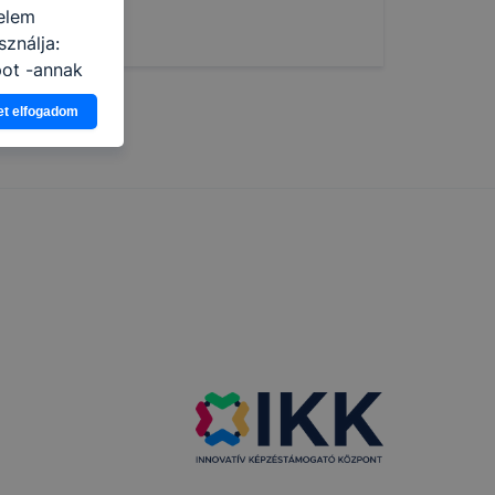
elem
ználja:
pot -annak
eginkább,
et elfogadom
lményt, ha
ti és hogyan
 a cookie-k
t
thatók.
tóságának és
mazásának
 nem
 a honlap a