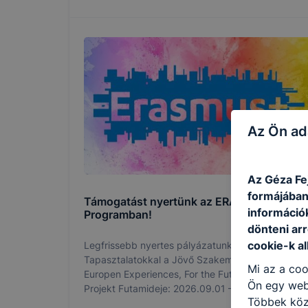
Az Ön ad
Az Géza Fe
formájában
Támogatást nyertünk az ERASMUS +
információ
Programban!
dönteni arr
cookie-k a
Legfrissebb nyertes pályázatunk: „Európai
Tapasztalatokkal a Jövő Szakembereiért” - „By
Mi az a coo
Europen Experiences, For the Future Professionals
Ön egy web
Projekt Futamideje: 2026.09.01 – 2027.08.31.
Többek közö
Projektkód: 2026-1- HU01- KA122