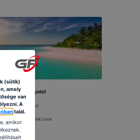
 (sütik)
én, amely
yári iskolai ügyelet
etősége van
élyezni. A
yári iskolai ügyelet
tóban
talál.
026. júl. 7.
Tácsik Lívia
re, amikor
elkeznek.
llításait