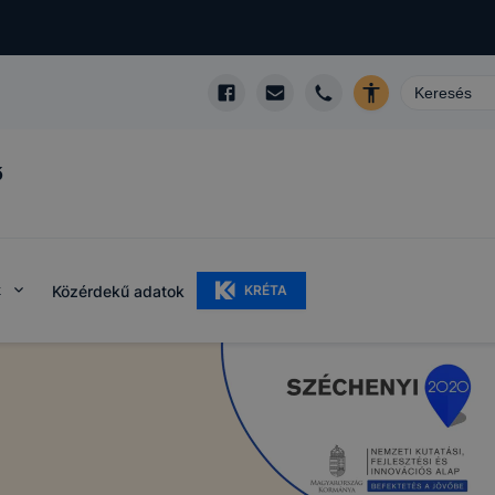
ő
k
Közérdekű adatok
KRÉTA