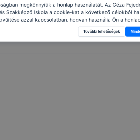
sságban megkönnyítik a honlap használatát. Az Géza Fejed
s Szakképző Iskola a cookie-kat a következő célokból has
gyűjtése azzal kapcsolatban, hogyan használja Ön a honla
l, hogy a honlap melyik részeit látogatja, vagy használja l
További lehetőségek
Mind
atjuk, hogyan biztosítsunk Önnek még jobb felhasználói é
togatja oldalunkat, honlap fejlesztése. Hogyan ellenőrizhe
pcsolni a cookie-kat? Minden modern böngésző engedélyezi
ak a változtatását. A legtöbb böngésző alapértelmezettkén
an elfogadja a cookie-kat, de ezek általában megváltozta
igyelmét, hogy mivel a cookie-k célja honlapunk használha
nak megkönnyítése vagy lehetővé tétele, a cookie-k alkal
zása vagy törlése által előfordulhat, hogy felhasználóink
esek honlapunk funkcióinak teljes körű használatára, vagy
 eltérően fog működni böngészőjében.