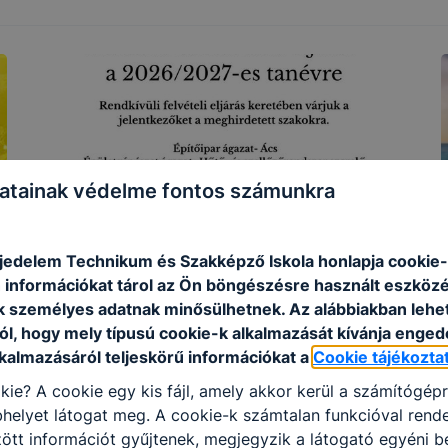
atainak védelme fontos számunkra
jedelem Technikum és Szakképző Iskola honlapja cookie-k
 információkat tárol az Ön böngészésre használt eszköz
Rendkívüli felvételi eljárás
N
k személyes adatnak minősülhetnek. Az alábbiakban leh
ól, hogy mely típusú cookie-k alkalmazását kívánja enged
Rendkívüli felvételi eljárás 2026-2027-es tanévre
N
lkalmazásáról teljeskörű információkat a
Cookie tájékozta
2026. júl. 7.
Tácsik Lívia
2
kie? A cookie egy kis fájl, amely akkor kerül a számítógép
”
helyet látogat meg. A cookie-k számtalan funkcióval rend
tt információt gyűjtenek, megjegyzik a látogató egyéni beá